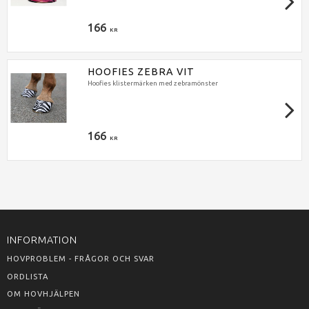
166
KR
HOOFIES ZEBRA VIT
Hoofies klistermärken med zebramönster
166
KR
INFORMATION
HOVPROBLEM - FRÅGOR OCH SVAR
ORDLISTA
OM HOVHJÄLPEN