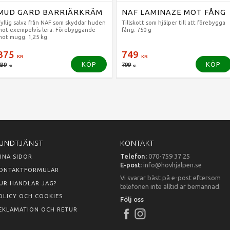
MUD GARD BARRIÄRKRÄM
NAF LAMINAZE MOT FÅNG
Fyllig salva från NAF som skyddar huden
Tillskott som hjälper till att förebygga
mot exempelvis lera. Förebyggande
fång. 750 g
mot mugg. 1,25 kg.
375
749
KR
KR
KÖP
KÖP
439
799
KR
KR
UNDTJÄNST
KONTAKT
Telefon:
070-759 37 25
INA SIDOR
E-post:
info@hovhjalpen.se
ONTAKTFORMULÄR
Vi svarar bäst på e-post eftersom
UR HANDLAR JAG?
telefonen inte alltid är bemannad.
OLICY OCH COOKIES
Följ oss
EKLAMATION OCH RETUR