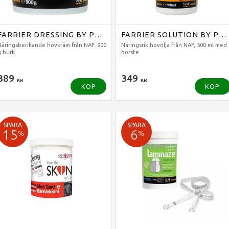
FARRIER DRESSING BY PROFEET
FARRIER SOLUTION BY PROFEET
Näringsberikande hovkräm från NAF. 900
Näringsrik hovolja från NAF, 500 ml med
g burk
borste
389
349
KR
KR
KÖP
KÖP
SPARA
SPARA
15
6
%
%