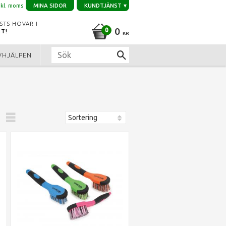
nkl. moms
MINA SIDOR
KUNDTJÄNST
STS HOVAR I
0
ST!
KR
VHJÄLPEN