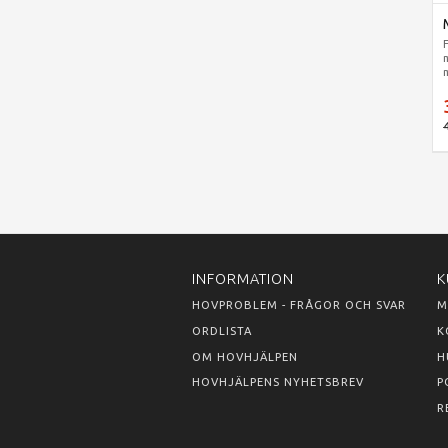
INFORMATION
K
HOVPROBLEM - FRÅGOR OCH SVAR
M
ORDLISTA
K
OM HOVHJÄLPEN
H
HOVHJÄLPENS NYHETSBREV
P
R