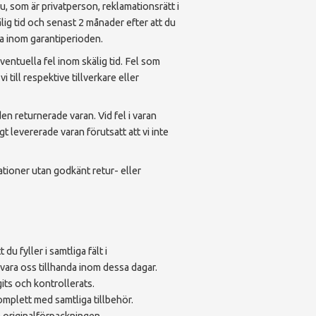
du, som är privatperson, reklamationsrätt i
ig tid och senast 2 månader efter att du
ra inom garantiperioden.
ntuella fel inom skälig tid. Fel som
 till respektive tillverkare eller
en returnerade varan. Vid fel i varan
gt levererade varan förutsatt att vi inte
ationer utan godkänt retur- eller
du fyller i samtliga fält i
 vara oss tillhanda inom dessa dagar.
its och kontrollerats.
komplett med samtliga tillbehör.
ada originalförpackningen.