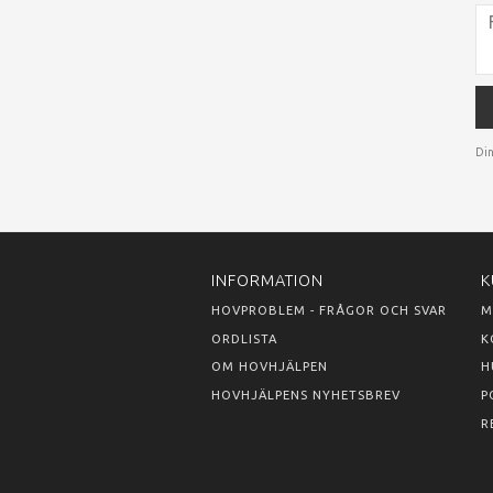
Din
INFORMATION
K
HOVPROBLEM - FRÅGOR OCH SVAR
M
ORDLISTA
K
OM HOVHJÄLPEN
H
HOVHJÄLPENS NYHETSBREV
P
R