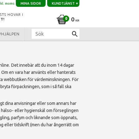
nkl. moms
MINA SIDOR
KUNDTJÄNST
STS HOVAR I
0
ST!
KR
VHJÄLPEN
nline. Det innebär att du inom 14 dagar
. Om en vara har använts eller hanterats
sätta webbutiken för värdeminskningen. För
 bryta förpackningen, som i så fall ska
igt dina anvisningar eller som annars har
. hälso- eller hygienskäl om förseglingen
egling, parfym och liknande som öppnats,
g eller tidskrift (men du har ångerrätt om