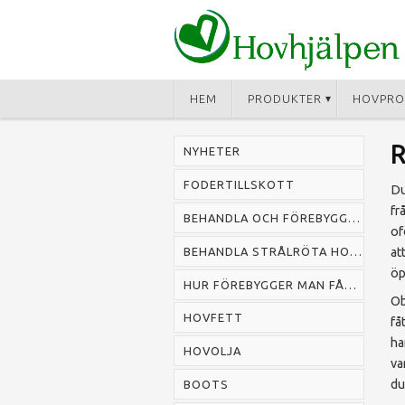
HEM
PRODUKTER
HOVPRO
NYHETER
FODERTILLSKOTT
Du
fr
BEHANDLA OCH FÖREBYGGA MUGG HOS HÄST
of
BEHANDLA STRÅLRÖTA HOS HÄST
at
öp
HUR FÖREBYGGER MAN FÅNG HOS HÄST
Ob
HOVFETT
få
ha
HOVOLJA
va
du
BOOTS