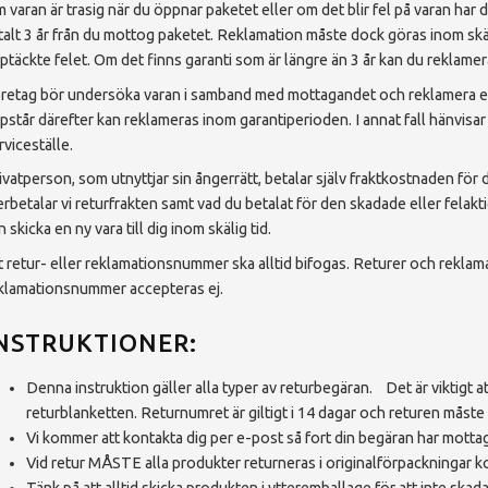
 varan är trasig när du öppnar paketet eller om det blir fel på varan har 
talt 3 år från du mottog paketet. Reklamation måste dock göras inom skäl
ptäckte felet. Om det finns garanti som är längre än 3 år kan du reklame
retag bör undersöka varan i samband med mottagandet och reklamera eve
pstår därefter kan reklameras inom garantiperioden. I annat fall hänvisar vi
rviceställe.
ivatperson, som utnyttjar sin ångerrätt, betalar själv fraktkostnaden för d
erbetalar vi returfrakten samt vad du betalat för den skadade eller felakti
n skicka en ny vara till dig inom skälig tid.
t retur- eller reklamationsnummer ska alltid bifogas. Returer och reklam
klamationsnummer accepteras ej.
NSTRUKTIONER:
Denna instruktion gäller alla typer av returbegäran. Det är viktigt att 
returblanketten. Returnumret är giltigt i 14 dagar och returen måste
Vi kommer att kontakta dig per e-post så fort din begäran har mottag
Vid retur MÅSTE alla produkter returneras i originalförpackningar 
Tänk på att alltid skicka produkten i ytteremballage för att inte sk