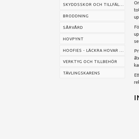
Om
SKYDDSSKOR OCH TILLFÄLLIGA SKOR
to
BRODDNING
up
Fö
SÅRVÅRD
up
HOVPYNT
se
HOOFIES - LÄCKRA HOVAR SNABBT
Pr
åt
VERKTYG OCH TILLBEHÖR
ka
TÄVLINGSKARENS
Et
re
I