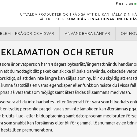
Priser visas
i
UTVALDA PRODUKTER OCH RÅD SÅ ATT DU KAN HÅLLA DIN HÄ
BÄTTRE SKICK.
KOM IHÅG - INGA HOVAR, INGEN HÄ
BLEM - FRÅGOR OCH SVAR
ANVÄNDBARA LÄNKAR
OM HO
REKLAMATION OCH RETUR
 som är privatperson har 14 dagars bytesrätt/ångerrätt när du handlar o
ån att du mottagit ditt paket kan skicka tillbaka oanvända, oskadade varor
örsiktigt, så att den inte längre kan säljas som ny, blir du skyldig att er
t kunna fastställa en varas egenskaper eller funktion måste du i vissa fall
pnas så varsamt som möjligt samt återsändas tillsammans med varan.
servera att du inte har bytes- eller ångerrätt för vara som tillverkats enl
tt en tydlig personlig prägel, vara som inte lämpligen kan återlämnas pga
r brutits, ljud- eller bildupptagning samt datorprogram med bruten förs
ra som snabbt kan försämras eller bli för gammal, lösnummer av en tidnin
 beställt en prenumeration).