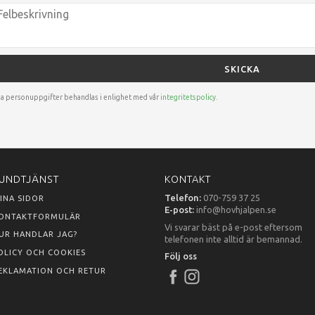
SKICKA
a personuppgifter behandlas i enlighet med vår
integritetspolicy
.
UNDTJÄNST
KONTAKT
Telefon:
070-759 37 25
INA SIDOR
E-post:
info@hovhjalpen.se
ONTAKTFORMULÄR
Vi svarar bäst på e-post eftersom
UR HANDLAR JAG?
telefonen inte alltid är bemannad.
OLICY OCH COOKIES
Följ oss
EKLAMATION OCH RETUR