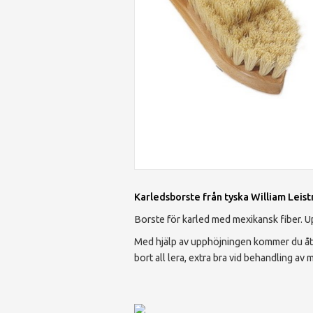
Karledsborste från tyska William Leist
Borste för karled med mexikansk fiber. U
Med hjälp av upphöjningen kommer du åt ex
bort all lera, extra bra vid behandling av