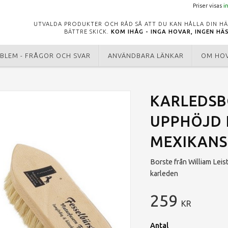
Priser visas
i
UTVALDA PRODUKTER OCH RÅD SÅ ATT DU KAN HÅLLA DIN HÄ
BÄTTRE SKICK.
KOM IHÅG - INGA HOVAR, INGEN HÄ
BLEM - FRÅGOR OCH SVAR
ANVÄNDBARA LÄNKAR
OM HO
KARLEDSB
UPPHÖJD I
MEXIKANS
Borste från William Leist
karleden
259
KR
Antal