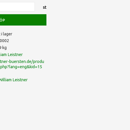
st
ÖP
 i lager
0002
9 kg
liam Leistner
stner-buersten.de/produ
e.php?lang=eng&kid=15
William Leistner