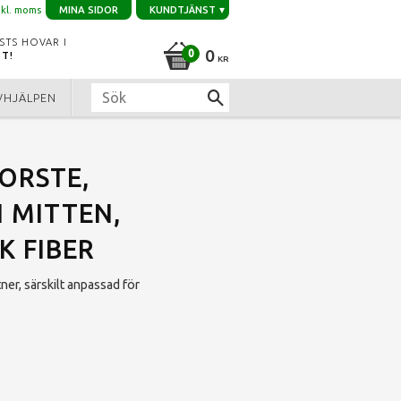
nkl. moms
MINA SIDOR
KUNDTJÄNST
STS HOVAR I
0
ST!
KR
VHJÄLPEN
ORSTE,
 MITTEN,
K FIBER
ner, särskilt anpassad för