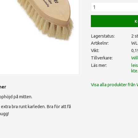
K
Lagerstatus
2 st
Artikelnr
WL
Vikt
0,1
Tillverkare
Wil
Läs mer
lei
kt
Visa alla produkter från 
ner
pphöjd på mitten.
tra bra runt karleden. Bra för att få
 mugg!