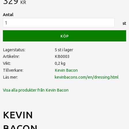
329
KR
Antal
st
KÖP
Lagerstatus
5 st i lager
Artikelnr
KB0003
Vikt
0,2 kg
Tillverkare
Kevin Bacon
Läs mer
kevinbacons.com/en/dressing.html
Visa alla produkter från Kevin Bacon
KEVIN
BACON