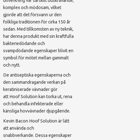
tillverkning var särskilt tidskrävande,
komplex och mödosam, vilket
gjorde att det försvann ur den
folkliga traditionen för cirka 150 år
sedan. Med tillkomsten av ny teknik,
har denna produkt med sin kraftfulla
bakteriedödande och
svampdödande egenskaper blivit en
symbol för mötet mellan gammalt
och nytt.
De antiseptiska egenskaperna och
den sammandragande verkan på
keratiniserade vävnader gör
att Hoof Solution kan torka ut, rena
och behandla infekterade eller
känsliga hovvävnader djupgående.
Kevin Bacon Hoof Solution är lätt
att använda och
snabbverkande. Dessa egenskaper