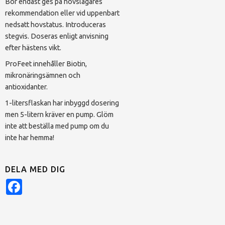
Bör endast ges på hovslagares
rekommendation eller vid uppenbart
nedsatt hovstatus. Introduceras
stegvis. Doseras enligt anvisning
efter hästens vikt.
ProFeet innehåller Biotin,
mikronäringsämnen och
antioxidanter.
1-litersflaskan har inbyggd dosering
men 5-litern kräver en pump. Glöm
inte att beställa med pump om du
inte har hemma!
DELA MED DIG
Facebook