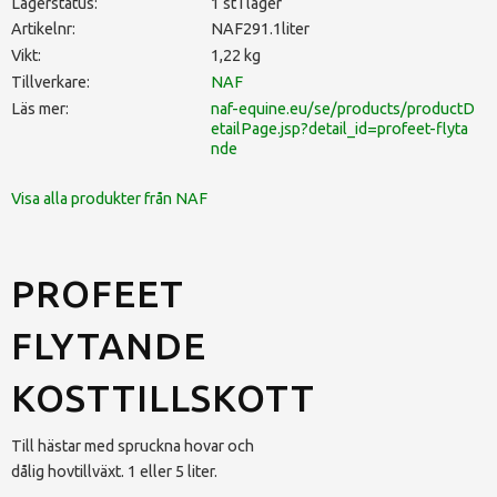
Lagerstatus
1 st i lager
Artikelnr
NAF291.1liter
Vikt
1,22 kg
Tillverkare
NAF
Läs mer
naf-equine.eu/se/products/productD
etailPage.jsp?detail_id=profeet-flyta
nde
Visa alla produkter från NAF
PROFEET
FLYTANDE
KOSTTILLSKOTT
Till hästar med spruckna hovar och
dålig hovtillväxt. 1 eller 5 liter.